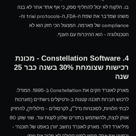
בו. הלקוח לא יכול להחליף ספק, כי אף אחד אחר לא בנה
משהו שמדבר את שפת ה-FDA, ה-trial protocols וה-
compliance של פארמה. המנעול הכי חזק הוא לא
הטכנולוגיה - הוא ההיכרות עם הענף.
4. Constellation Software - מכונת
רכישות שצומחת 30% בשנה כבר 25
שנה
מארק לאונרד הקים את Constellation ב-1995. המודל:
לרכוש חברות תוכנה קטנות ב-ורטיקלים נישתיים (מערכות
לבתי הלוויות, לסוכנויות נדל״ן, לקרסולים - מילולית), להחזיק
אותן לנצח, ולהשתמש בתזרים שלהן לקנות עוד. שווי שוק: 80
מיליארד דולר. מארק לאונרד נחשב 'וורן באפט של תוכנה' -
וכמעט אף אחד מחוץ למיני קהילה לא מכיר את שמו.